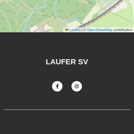
Leaflet
|
©
OpenStreetMap
contributors
LAUFER SV