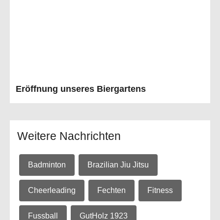
Eröffnung unseres Biergartens
Weitere Nachrichten
Badminton
Brazilian Jiu Jitsu
Cheerleading
Fechten
Fitness
Fussball
GutHolz 1923