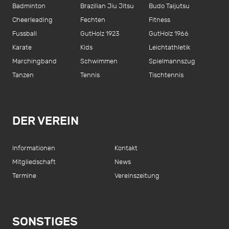
Badminton
Brazilian Jiu Jitsu
Budo Taijutsu
Cheerleading
Fechten
Fitness
Fussball
GutHolz 1923
GutHolz 1966
Karate
Kids
Leichtathletik
Marchingband
Schwimmen
Spielmannszug
Tanzen
Tennis
Tischtennis
DER VEREIN
Informationen
Kontakt
Mitgliedschaft
News
Termine
Vereinszeitung
SONSTIGES