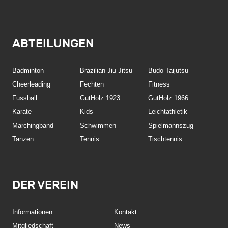
ABTEILUNGEN
Badminton
Brazilian Jiu Jitsu
Budo Taijutsu
Cheerleading
Fechten
Fitness
Fussball
GutHolz 1923
GutHolz 1966
Karate
Kids
Leichtathletik
Marchingband
Schwimmen
Spielmannszug
Tanzen
Tennis
Tischtennis
DER VEREIN
Informationen
Kontakt
Mitgliedschaft
News