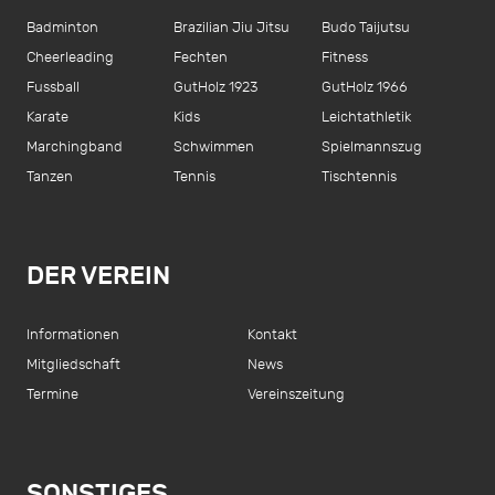
Badminton
Brazilian Jiu Jitsu
Budo Taijutsu
Cheerleading
Fechten
Fitness
Fussball
GutHolz 1923
GutHolz 1966
Karate
Kids
Leichtathletik
Marchingband
Schwimmen
Spielmannszug
Tanzen
Tennis
Tischtennis
DER VEREIN
Informationen
Kontakt
Mitgliedschaft
News
Termine
Vereinszeitung
SONSTIGES