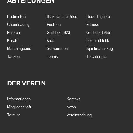
ABTEILUNGEN
Badminton
Brazilian Jiu Jitsu
Budo Taijutsu
Cheerleading
Fechten
Fitness
Fussball
GutHolz 1923
GutHolz 1966
Karate
Kids
Leichtathletik
Marchingband
Schwimmen
Spielmannszug
Tanzen
Tennis
Tischtennis
DER VEREIN
Informationen
Kontakt
Mitgliedschaft
News
Termine
Vereinszeitung