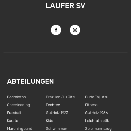
LAUFER SV
ABTEILUNGEN
Badminton
Brazilian Jiu Jitsu
Budo Taijutsu
Cheerleading
Fechten
Fitness
Fussball
GutHolz 1923
GutHolz 1966
Karate
Kids
Leichtathletik
Marchingband
Schwimmen
Spielmannszug