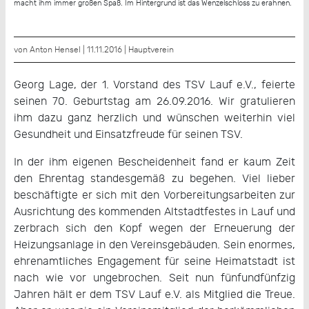
macht ihm immer großen Spaß. Im Hintergrund ist das Wenzelschloss zu erahnen.
von Anton Hensel | 11.11.2016 |
Hauptverein
Georg Lage, der 1. Vorstand des TSV Lauf e.V., feierte
seinen 70. Geburtstag am 26.09.2016. Wir gratulieren
ihm dazu ganz herzlich und wünschen weiterhin viel
Gesundheit und Einsatzfreude für seinen TSV.
In der ihm eigenen Bescheidenheit fand er kaum Zeit
den Ehrentag standesgemäß zu begehen. Viel lieber
beschäftigte er sich mit den Vorbereitungsarbeiten zur
Ausrichtung des kommenden Altstadtfestes in Lauf und
zerbrach sich den Kopf wegen der Erneuerung der
Heizungsanlage in den Vereinsgebäuden. Sein enormes,
ehrenamtliches Engagement für seine Heimatstadt ist
nach wie vor ungebrochen. Seit nun fünfundfünfzig
Jahren hält er dem TSV Lauf e.V. als Mitglied die Treue.