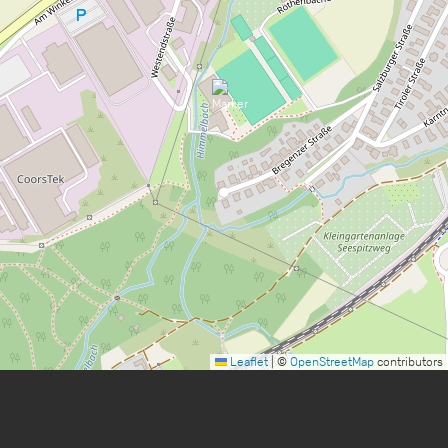
Leaflet
|
©
OpenStreetMap
contributors