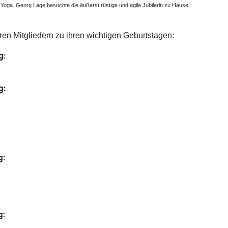
 im Yoga. Georg Lage besuchte die äußerst rüstige und agile Jubilarin zu Hause.
ren Mitgliedern zu ihren wichtigen Geburtstagen:
g:
g:
n
g:
n
g: