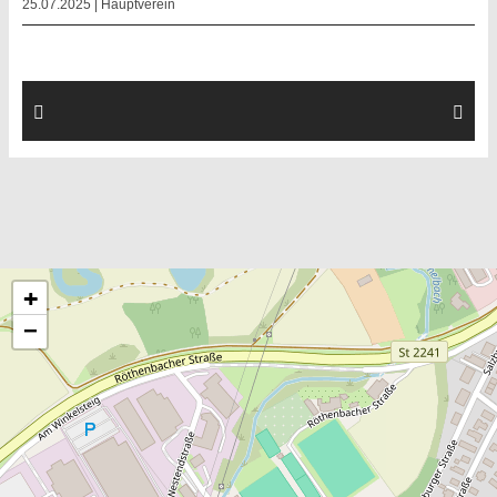
25.07.2025 |
Hauptverein
+
−