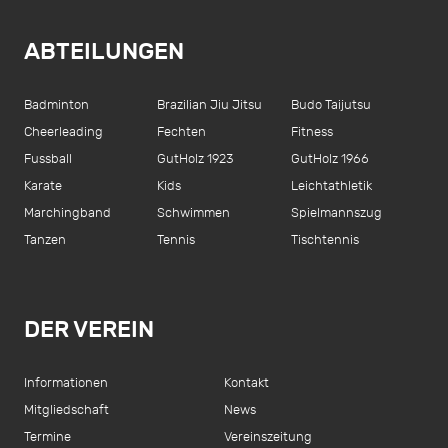
ABTEILUNGEN
Badminton
Brazilian Jiu Jitsu
Budo Taijutsu
Cheerleading
Fechten
Fitness
Fussball
GutHolz 1923
GutHolz 1966
Karate
Kids
Leichtathletik
Marchingband
Schwimmen
Spielmannszug
Tanzen
Tennis
Tischtennis
DER VEREIN
Informationen
Kontakt
Mitgliedschaft
News
Termine
Vereinszeitung