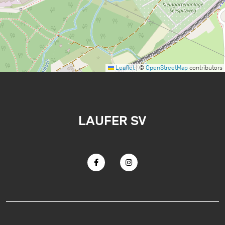
Leaflet
|
©
OpenStreetMap
contributors
LAUFER SV