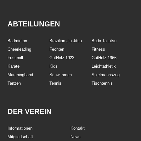
ABTEILUNGEN
Badminton
Brazilian Jiu Jitsu
Budo Taijutsu
Cheerleading
Fechten
Fitness
Fussball
GutHolz 1923
GutHolz 1966
Karate
Kids
Leichtathletik
Marchingband
Schwimmen
Spielmannszug
Tanzen
Tennis
Tischtennis
DER VEREIN
Informationen
Kontakt
Mitgliedschaft
News