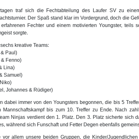
tagen traf sich die Fechtabteilung des Laufer SV zu eine
nachtsturnier. Der Spaß stand klar im Vordergrund, doch die Ge
rfahrenen Fechter und einem motivierten Youngster, teils so
eist sorgte.
 sechs kreative Teams:
 & Paul)
 & Fenno)
& Lina)
 & Samuel)
Niko)
el, Johannes & Rüdiger)
 dabei immer von den Youngsters begonnen, die bis 5 Treffer
 Mannschaftskampf bis zum 10. Treffer zu Ende. Nach zahl
am Ninjas verdient den 1. Platz. Den 3. Platz sicherte sich d
s, während sich Funschaft und Fetter Degen ebenfalls gemeinsa
e vor allem unsere beiden Gruppen, die Kinder/Jugendlichen