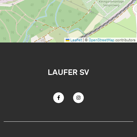
Leaflet
|
©
OpenStreetMap
contributors
LAUFER SV