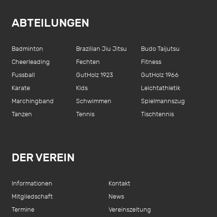
ABTEILUNGEN
Badminton
Brazilian Jiu Jitsu
Budo Taijutsu
Cheerleading
Fechten
Fitness
Fussball
GutHolz 1923
GutHolz 1966
Karate
Kids
Leichtathletik
Marchingband
Schwimmen
Spielmannszug
Tanzen
Tennis
Tischtennis
DER VEREIN
Informationen
Kontakt
Mitgliedschaft
News
Termine
Vereinszeitung