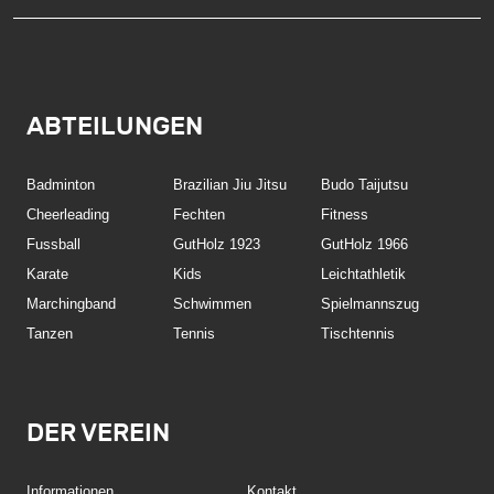
ABTEILUNGEN
Badminton
Brazilian Jiu Jitsu
Budo Taijutsu
Cheerleading
Fechten
Fitness
Fussball
GutHolz 1923
GutHolz 1966
Karate
Kids
Leichtathletik
Marchingband
Schwimmen
Spielmannszug
Tanzen
Tennis
Tischtennis
DER VEREIN
Informationen
Kontakt