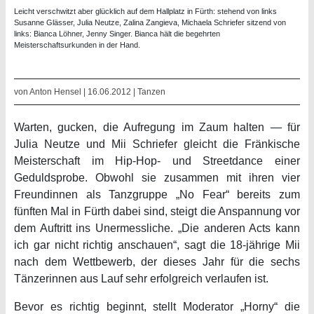
Leicht verschwitzt aber glücklich auf dem Hallplatz in Fürth: stehend von links
Susanne Glässer, Julia Neutze, Zalina Zangieva, Michaela Schriefer sitzend von
links: Bianca Löhner, Jenny Singer. Bianca hält die begehrten
Meisterschaftsurkunden in der Hand.
von Anton Hensel | 16.06.2012 |
Tanzen
Warten, gucken, die Aufregung im Zaum halten — für
Julia Neutze und Mii Schriefer gleicht die Fränkische
Meisterschaft im Hip-Hop- und Streetdance einer
Geduldsprobe. Obwohl sie zusammen mit ihren vier
Freundinnen als Tanzgruppe „No Fear“ bereits zum
fünften Mal in Fürth dabei sind, steigt die Anspannung vor
dem Auftritt ins Unermessliche. „Die anderen Acts kann
ich gar nicht richtig anschauen“, sagt die 18-jährige Mii
nach dem Wettbewerb, der dieses Jahr für die sechs
Tänzerinnen aus Lauf sehr erfolgreich verlaufen ist.
Bevor es richtig beginnt, stellt Moderator „Horny“ die