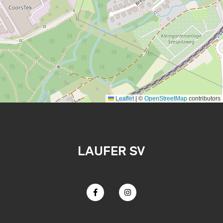
Leaflet
|
©
OpenStreetMap
contributors
LAUFER SV