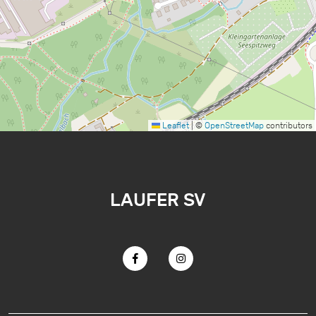
Leaflet
|
©
OpenStreetMap
contributors
LAUFER SV