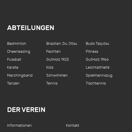
ABTEILUNGEN
Badminton
Brazilian Jiu Jitsu
Budo Taijutsu
Cheerleading
Fechten
Fitness
Fussball
GutHolz 1923
GutHolz 1966
Karate
Kids
Leichtathletik
Marchingband
Schwimmen
Spielmannszug
Tanzen
Tennis
Tischtennis
DER VEREIN
Informationen
Kontakt