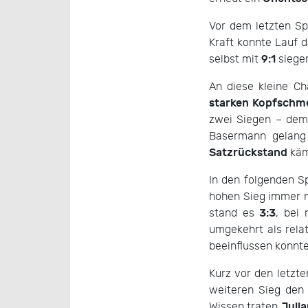
Vor dem letzten Sp
Kraft konnte Lauf 
9:1
selbst mit
siegen
An diese kleine C
starken Kopfschm
zwei Siegen – de
Basermann gelang
Satzrückstand
käm
In den folgenden S
hohen Sieg immer m
3:3
stand es
, bei
umgekehrt als rela
beeinflussen konnte
Kurz vor den letzt
weiteren Sieg den 
Juli
Wissen traten