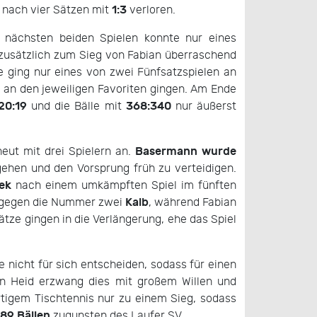
1:3
s nach vier Sätzen mit
verloren.
 nächsten beiden Spielen konnte nur eines
zusätzlich zum Sieg von Fabian überraschend
ge ging nur eines von zwei Fünfsatzspielen an
 an den jeweiligen Favoriten gingen. Am Ende
20:19
368:340
und die Bälle mit
nur äußerst
Basermann wurde
neut mit drei Spielern an.
 gehen und den Vorsprung früh zu verteidigen.
ek
nach einem umkämpften Spiel im fünften
Kalb
nd gegen die Nummer zwei
, während Fabian
ätze gingen in die Verlängerung, ehe das Spiel
e nicht für sich entscheiden, sodass für einen
n Heid erzwang dies mit großem Willen und
rtigem Tischtennis nur zu einem Sieg, sodass
89 Bällen
zugunsten des Laufer SV.