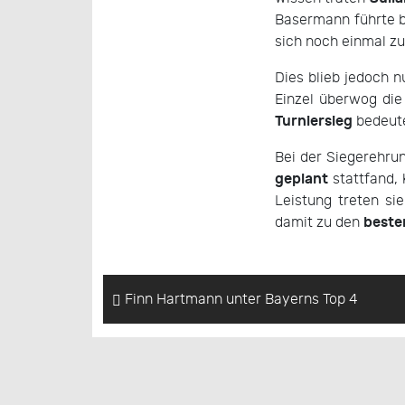
Basermann führte b
sich noch einmal zu
Dies blieb jedoch n
Einzel überwog di
Turniersieg
bedeut
Bei der Siegerehru
geplant
stattfand,
Leistung treten s
beste
damit zu den
Finn Hartmann unter Bayerns Top 4