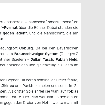
 Verbandsbereichsmannschaftsmeisterschaften
r“-Format
über die Bühne. Dabei standen die
r gegen jeden“
, und die Mannschaft, die am
ur.
Coburg
agungsort
. Da bei den Bayerischen
Braunschweiger System
 noch im
(3 gegen 3
Julian Tasch, Fabian Heid,
t vier Spielern –
ibel entscheiden und gleichzeitig als Team im
ten Gegner. Da deren nomineller Dreier fehlte,
Jirinec
r
drei Punkte zu holen und somit im 3-
Tobias
n. Als dritter Spieler fiel die Wahl auf
mmelt hatte. Der Plan war klar: In den ersten
 gegen den Dreier von Hof – wollte man mit