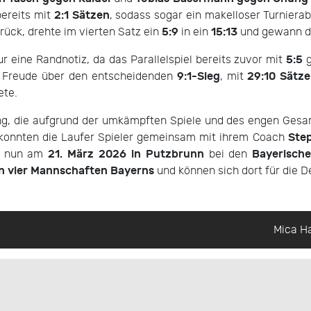
2:1 Sätzen
ereits mit
, sodass sogar ein makelloser Turnier
5:9
15:13
rück, drehte im vierten Satz ein
in ein
und gewann de
5:5
ur eine Randnotiz, da das Parallelspiel bereits zuvor mit
g
9:1-Sieg
29:10 Sätz
e Freude über den entscheidenden
, mit
ete.
ng, die aufgrund der umkämpften Spiele und des engen Ges
Ste
 konnten die Laufer Spieler gemeinsam mit ihrem Coach
21. März 2026 in Putzbrunn
Bayerisch
ie nun am
bei den
n vier Mannschaften Bayerns
und können sich dort für die D
Mica Ha