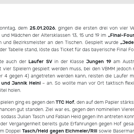
25.01.2026
onntag, dem
, gingen die ersten drei von vier
„Final-Fou
und Mädchen der Altersklassen 13, 15 und 19 im
„Jede
n und Bezirksmeister an den Tischen. Gespielt wurde
der Tabelle stand, löste das Ticket für das bayerische Final Fo
Laufer SV
Jungen 19
gte auch der
in der Klasse
am Austr
t vier Spielern gespielt werden muss, bei den VBMM jedoch
r 4 gegen 4) angetreten werden kann, reisten die Laufer mi
 und Jannik Heinl
– an. So wollte man vor Ort taktisch flex
itel holen.
TTC Hof
Spielen ging es gegen den
, den auf dem Papier stärks
Chancen gut standen. Ziel war es, gegen den nominellen Viere
 sodass Julian Tasch und Fabian Heid gegen ihn antreten konnte
n der Vergangenheit bereits gute Erfahrungen gegen Hof gesa
Tasch/Heid gegen Eichmeier/Rill
dem Doppel
sowie Basermann