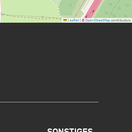
Leaflet
|
©
OpenStreetMap
contributors
SONSTIGES