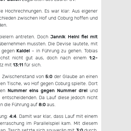
e Hochrechnungen. Es war klar: Aus eigener
schieden zwischen Hof und Coburg hoffen und
den.
Jannik Heinl fiel mit
pielern antreten. Doch
übernehmen mussten. Die Devise lautete, mit
Kaidel
 gegen
– in Führung zu gehen. Tobias
1:2-
ächst nicht gut aus, doch nach einem
13:11
tz mit
für sich.
5:0
im Zwischenstand von
der Glaube an einen
en Tische, wo Hof gegen Coburg spielte. Dort
Nummer eins gegen Nummer drei
ngen
und
 entscheidenden. Da Lauf diese jedoch nicht
8:0
en die Führung auf
aus.
4:4
nung:
. Damit war klar, dass Lauf mit einem
erraschung im Parallelspiel kam. Mit diesem
3:0
an. Tasch setzte sich souverän mit
durch.