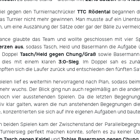
TTC Rödental
iel gegen den Turniernachrücker
begannen di
das Turnier nicht mehr gewinnen. Man musste auf ein Unent
, um eine Auszählung der Sätze oder gar der Bälle zu vermei
hance glaubte das Team und wollte geschlossen mit vier S
erzen aus
, sodass Tasch, Heid und Basermann die Aufgabe 
Tasch/Heid gegen Chung/Graß
m Doppel
sowie Basermann
3:0-Sieg
 dies mit einem klaren
. Im Doppel sah es zun
pften sich die Laufer zurück und entschieden den fünften Sa
pielen lief es weiterhin hervorragend nach Plan, sodass be
ehr wuchs. Der Blick ging nun auch regelmäßig an die ander
 noch vier ausstehenden Spielen. Da die letzten Begegnu
tiv klar galten, waren die nun anstehenden Begegnungen die
, konzentrierten sie sich auf ihre eigenen Aufgaben und baut
en beiden Spielen kam der Zwischenstand der Parallelbegeg
Turniersieg perfekt machen konnte, sofern es zu keiner Üb
an Tasch gegen Kaidel
Tobias Basermann gegen Chung
und