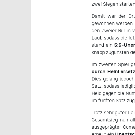
zwei Siegen starten
Damit war der Dru
gewonnen werden. A
den Zweier Rill in 
Lauf, sodass die l
5:5-Une
stand ein
knapp zugunsten der
Im zweiten Spiel 
durch Heinl erset
Dies gelang jedoch
Satz, sodass ledigl
Heid gegen die Nu
im fünften Satz zu
Trotz sehr guter Le
Gesamtsieg nun al
ausgeprägter Comeb
Unentsc
erneut ein