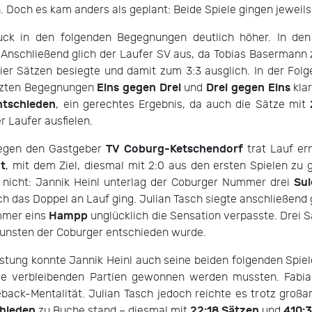
. Doch es kam anders als geplant: Beide Spiele gingen jeweil
ck in den folgenden Begegnungen deutlich höher. In den
nschließend glich der Laufer SV aus, da Tobias Basermann 
vier Sätzen besiegte und damit zum 3:3 ausglich. In der Fol
Eins gegen Drei
Drei gegen Eins
etzten Begegnungen
und
klar
ntschieden
, ein gerechtes Ergebnis, da auch die Sätze mit
 Laufer ausfielen.
TV Coburg-Ketschendorf
gegen den Gastgeber
trat Lauf er
zt
, mit dem Ziel, diesmal mit 2:0 aus den ersten Spielen zu
Sul
 nicht: Jannik Heinl unterlag der Coburger Nummer drei
ich das Doppel an Lauf ging. Julian Tasch siegte anschließe
Hampp
mmer eins
unglücklich die Sensation verpasste. Drei S
gunsten der Coburger entschieden wurde.
istung konnte Jannik Heinl auch seine beiden folgenden Spiel
le verbleibenden Partien gewonnen werden mussten. Fabia
ack-Mentalität. Julian Tasch jedoch reichte es trotz großa
hieden
22:18 Sätzen
410:3
zu Buche stand – diesmal mit
und