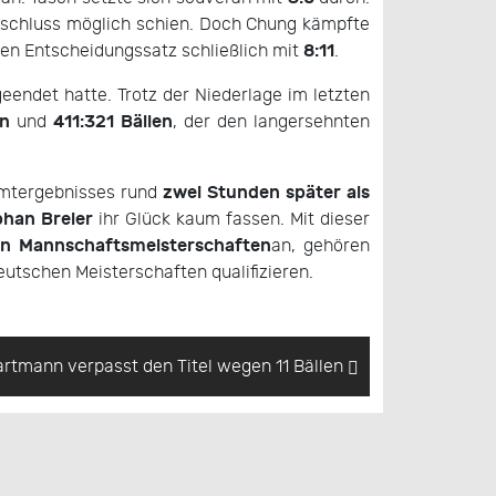
abschluss möglich schien. Doch Chung kämpfte
8:11
n Entscheidungssatz schließlich mit
.
eendet hatte. Trotz der Niederlage im letzten
en
411:321 Bällen
und
, der den langersehnten
zwei Stunden später als
amtergebnisses rund
phan Breier
ihr Glück kaum fassen. Mit dieser
en Mannschaftsmeisterschaften
an, gehören
eutschen Meisterschaften qualifizieren.
rtmann verpasst den Titel wegen 11 Bällen