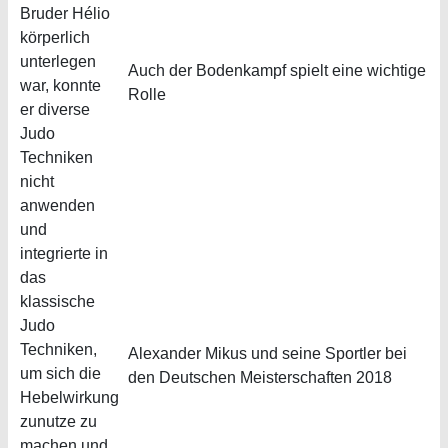
Bruder Hélio
körperlich
unterlegen
Auch der Bodenkampf spielt eine wichtige
war, konnte
Rolle
er diverse
Judo
Techniken
nicht
anwenden
und
integrierte in
das
klassische
Judo
Techniken,
Alexander Mikus und seine Sportler bei
um sich die
den Deutschen Meisterschaften 2018
Hebelwirkung
zunutze zu
machen und