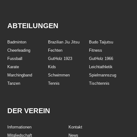
ABTEILUNGEN
Badminton
Brazilian Jiu Jitsu
Budo Taijutsu
Cheerleading
Fechten
Fitness
Fussball
GutHolz 1923
GutHolz 1966
Karate
Kids
Leichtathletik
Marchingband
Schwimmen
Spielmannszug
Tanzen
Tennis
Tischtennis
DER VEREIN
Informationen
Kontakt
Mitgliedschaft
News