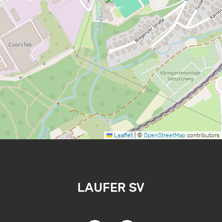
Leaflet
|
©
OpenStreetMap
contributors
LAUFER SV