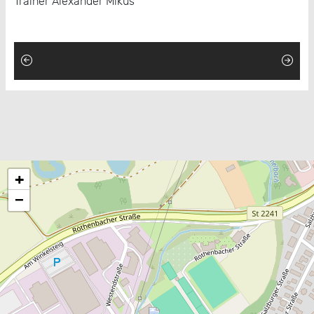
Trainer Alexander Mikus
+
−