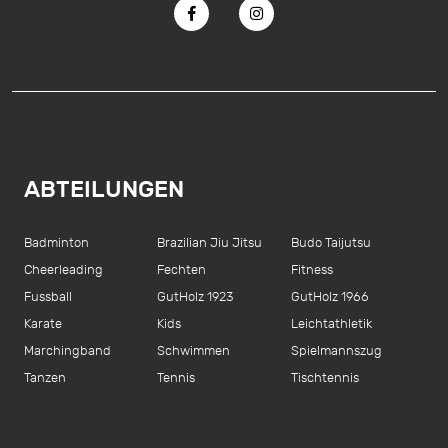
ABTEILUNGEN
Badminton
Brazilian Jiu Jitsu
Budo Taijutsu
Cheerleading
Fechten
Fitness
Fussball
GutHolz 1923
GutHolz 1966
Karate
Kids
Leichtathletik
Marchingband
Schwimmen
Spielmannszug
Tanzen
Tennis
Tischtennis