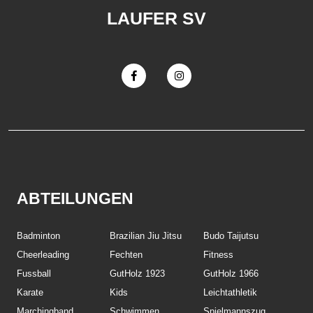
LAUFER SV
ABTEILUNGEN
Badminton
Brazilian Jiu Jitsu
Budo Taijutsu
Cheerleading
Fechten
Fitness
Fussball
GutHolz 1923
GutHolz 1966
Karate
Kids
Leichtathletik
Marchingband
Schwimmen
Spielmannszug