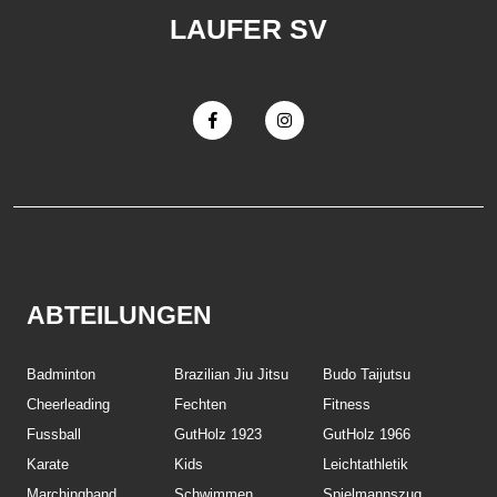
LAUFER SV
ABTEILUNGEN
Badminton
Brazilian Jiu Jitsu
Budo Taijutsu
Cheerleading
Fechten
Fitness
Fussball
GutHolz 1923
GutHolz 1966
Karate
Kids
Leichtathletik
Marchingband
Schwimmen
Spielmannszug