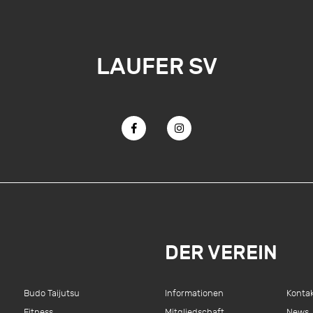
LAUFER SV
DER VEREIN
Budo Taijutsu
Informationen
Konta
Fitness
Mitgliedschaft
News