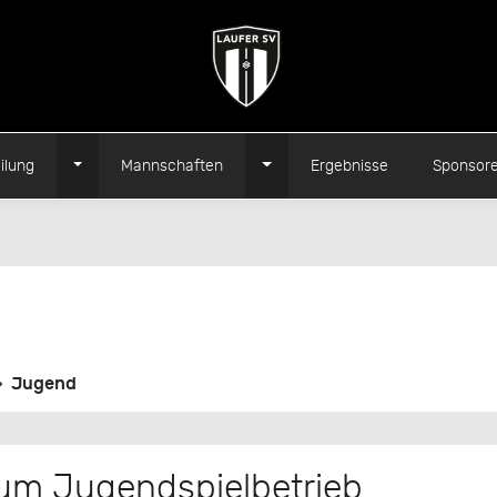
Toggle Dropdown
Toggle Dropdown
ilung
Mannschaften
Ergebnisse
Sponsor
Jugend
um Jugendspielbetrieb