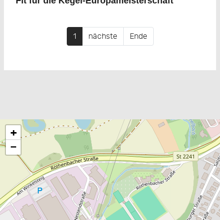
Fit für die Kegel-Europameisterschaft
1
nächste
Ende
+
−