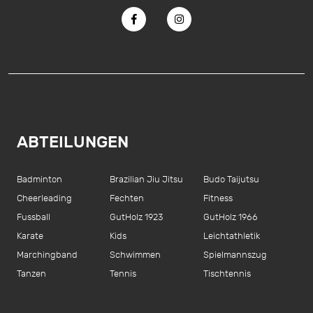
ABTEILUNGEN
Badminton
Brazilian Jiu Jitsu
Budo Taijutsu
Cheerleading
Fechten
Fitness
Fussball
GutHolz 1923
GutHolz 1966
Karate
Kids
Leichtathletik
Marchingband
Schwimmen
Spielmannszug
Tanzen
Tennis
Tischtennis