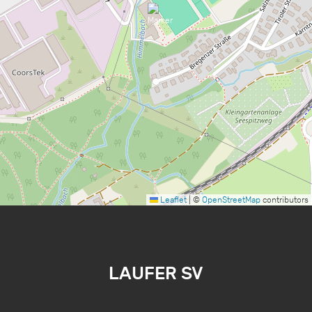
Leaflet
|
©
OpenStreetMap
contributors
LAUFER SV