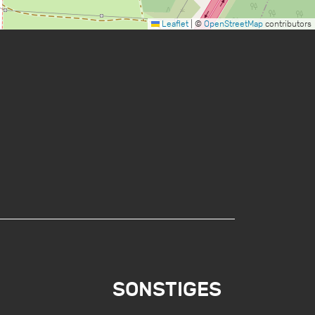
Leaflet
|
©
OpenStreetMap
contributors
SONSTIGES