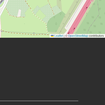
Leaflet
|
©
OpenStreetMap
contributors