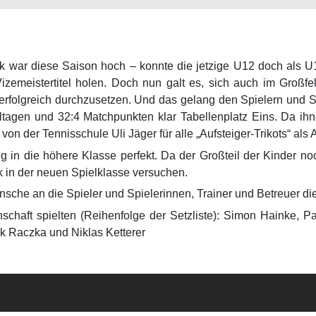
 war diese Saison hoch – konnte die jetzige U12 doch als U1
Vizemeistertitel holen. Doch nun galt es, sich auch im Groß
erfolgreich durchzusetzen. Und das gelang den Spielern und Spi
tagen und 32:4 Matchpunkten klar Tabellenplatz Eins. Da ihn
von der Tennisschule Uli Jäger für alle „Aufsteiger-Trikots“ a
ieg in die höhere Klasse perfekt. Da der Großteil der Kinder n
k in der neuen Spielklasse versuchen.
sche an die Spieler und Spielerinnen, Trainer und Betreuer di
schaft spielten (Reihenfolge der Setzliste): Simon Hainke, P
k Raczka und Niklas Ketterer