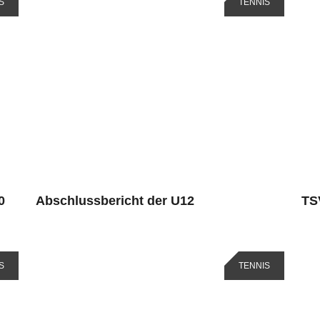
S
TENNIS
0
Abschlussbericht der U12
TS
S
TENNIS