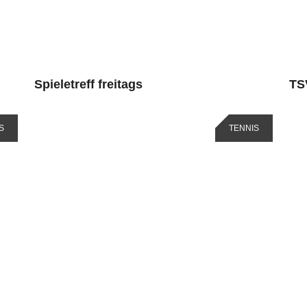
Spieletreff freitags
TS
S
TENNIS