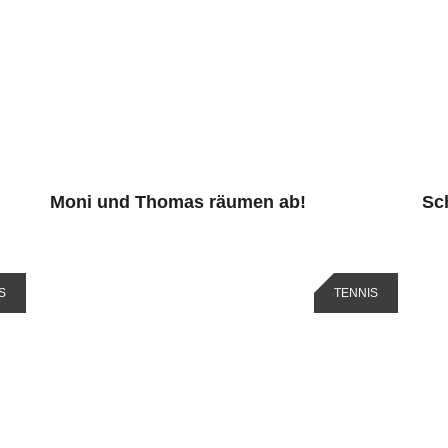
Moni und Thomas räumen ab!
Sc
S
TENNIS