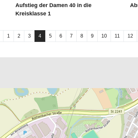
Aufstieg der Damen 40 in die
Ab
Kreisklasse 1
1
2
3
4
5
6
7
8
9
10
11
12