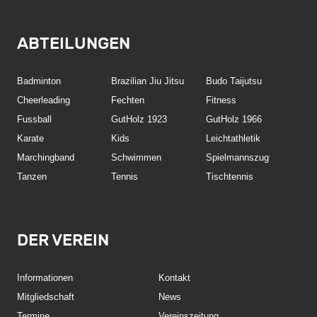
ABTEILUNGEN
Badminton
Brazilian Jiu Jitsu
Budo Taijutsu
Cheerleading
Fechten
Fitness
Fussball
GutHolz 1923
GutHolz 1966
Karate
Kids
Leichtathletik
Marchingband
Schwimmen
Spielmannszug
Tanzen
Tennis
Tischtennis
DER VEREIN
Informationen
Kontakt
Mitgliedschaft
News
Termine
Vereinszeitung