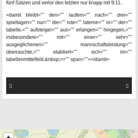
fünf Sätzen und verlor den letzten nur knapp mit 9:11.
<damit bleibt="" den="" laufern="" nach="" drei=""
spieltagen="" nur="" die="" rote="" laterne="" in="" der=""
tabelle.="" aufsteiger="" aus="" erlangen="" hingegen,=""
insbesondere="" mit="" einer="" sehr=""
ausgeglichenen="" mannschaftsleistung=""
überraschte,="" etabliert="" sich="" im=""
tabellenmittelfeld.&nbsp;<="" span=""></damit>
+