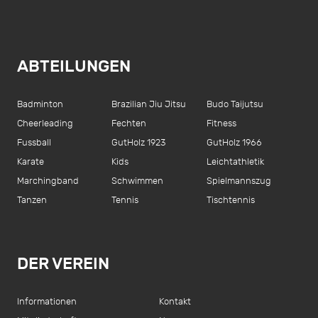
ABTEILUNGEN
Badminton
Brazilian Jiu Jitsu
Budo Taijutsu
Cheerleading
Fechten
Fitness
Fussball
GutHolz 1923
GutHolz 1966
Karate
Kids
Leichtathletik
Marchingband
Schwimmen
Spielmannszug
Tanzen
Tennis
Tischtennis
DER VEREIN
Informationen
Kontakt