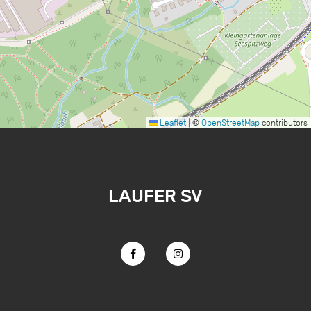
Leaflet
|
©
OpenStreetMap
contributors
LAUFER SV