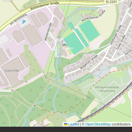
Leaflet
|
©
OpenStreetMap
contributors