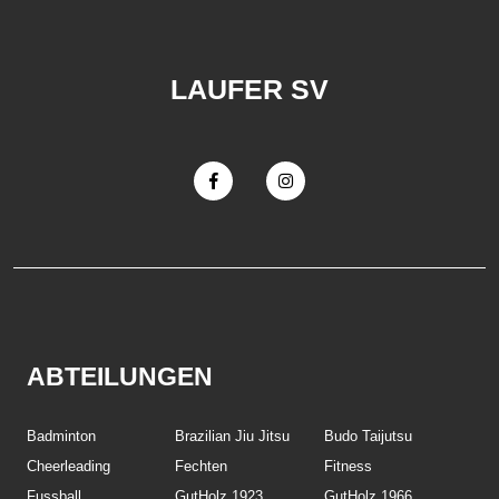
LAUFER SV
ABTEILUNGEN
Badminton
Brazilian Jiu Jitsu
Budo Taijutsu
Cheerleading
Fechten
Fitness
Fussball
GutHolz 1923
GutHolz 1966