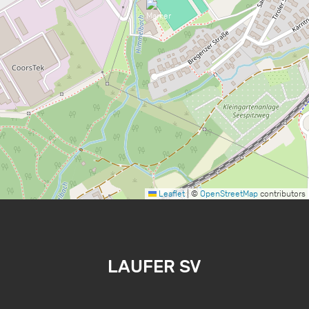
Leaflet
|
©
OpenStreetMap
contributors
LAUFER SV