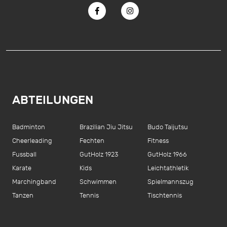
ABTEILUNGEN
Badminton
Brazilian Jiu Jitsu
Budo Taijutsu
Cheerleading
Fechten
Fitness
Fussball
GutHolz 1923
GutHolz 1966
Karate
Kids
Leichtathletik
Marchingband
Schwimmen
Spielmannszug
Tanzen
Tennis
Tischtennis