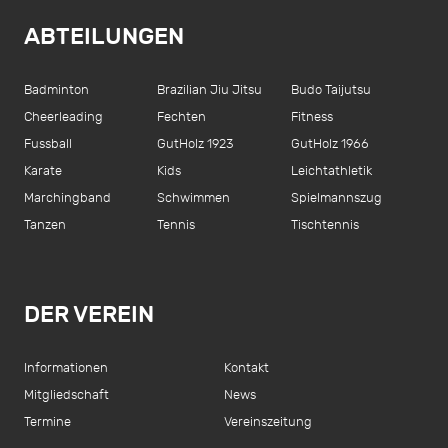
ABTEILUNGEN
Badminton
Brazilian Jiu Jitsu
Budo Taijutsu
Cheerleading
Fechten
Fitness
Fussball
GutHolz 1923
GutHolz 1966
Karate
Kids
Leichtathletik
Marchingband
Schwimmen
Spielmannszug
Tanzen
Tennis
Tischtennis
DER VEREIN
Informationen
Kontakt
Mitgliedschaft
News
Termine
Vereinszeitung