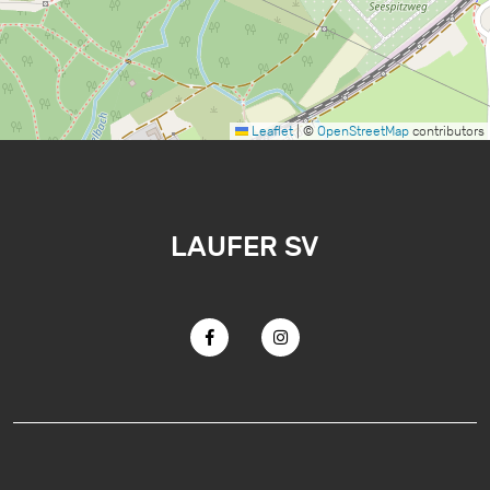
Leaflet
|
©
OpenStreetMap
contributors
LAUFER SV