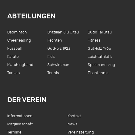
ABTEILUNGEN
Badminton
Brazilian Jiu Jitsu
Budo Taijutsu
Cheerleading
Fechten
Fitness
Fussball
GutHolz 1923
GutHolz 1966
Karate
Kids
Leichtathletik
Marchingband
Schwimmen
Spielmannszug
Tanzen
Tennis
Tischtennis
DER VEREIN
Informationen
Kontakt
Mitgliedschaft
News
Termine
Vereinszeitung