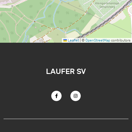
Leaflet
|
©
OpenStreetMap
contributors
LAUFER SV