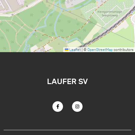
Leaflet
|
©
OpenStreetMap
contributors
LAUFER SV