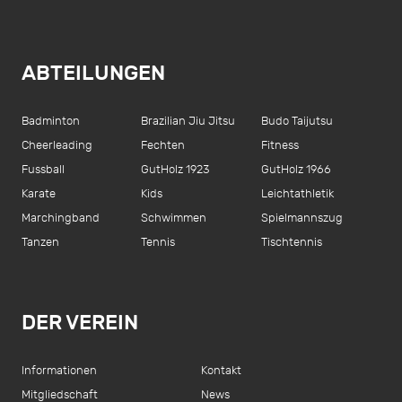
ABTEILUNGEN
Badminton
Brazilian Jiu Jitsu
Budo Taijutsu
Cheerleading
Fechten
Fitness
Fussball
GutHolz 1923
GutHolz 1966
Karate
Kids
Leichtathletik
Marchingband
Schwimmen
Spielmannszug
Tanzen
Tennis
Tischtennis
DER VEREIN
Informationen
Kontakt
Mitgliedschaft
News